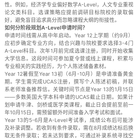
性。例如，经济学专业偏好数学A-Level，人文专业重视
论文类科目。选课策略应提前调研目标院校的录取偏
好，避免盲目追求高分而忽略课程大纲的衔接性。
如何分阶段规划A-Level申请时间？
申请时间线需从高中年启动。Year 12上学期（约9月）
应初步确定专业方向，结合兴趣与院校要求选择3-4门
A-Level科目。次年1月前完成选课注册，同时开始收集
大学信息。这段时间可参加夏令营或线上课程，积累与
专业相关的实践经历，为个人陈述储备素材。
Year 12暑假至Year 13初（6月-10月）是申请准备黄金
期。学生需完成UCAS注册，撰写个人陈述初稿，并联
系老师准备推荐信。关键时间节点是Year 13的1月15日
——多数英国大学本科申请的UCAS截止日期。如果计
划申请牛津、剑桥或医学类课程，截止日会提前至前一
年10月15日，需预留额外时间准备入学考试和面试。
Year 13的5-6月是A-Level考试季，成绩公布后可能涉
及补录调整。若收到有条件录取，需在8月成绩达标后换
取无条件录取；若未达到要求，可通过补录系统寻找空