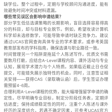
缺学位。整个过程中，定期与学校顾问沟通进度，能有
效避免时间冲突或材料遗漏。
哪些常见误区会影响申请结果？
部分学生低估选课策略的长期影响，盲目选择容易得高
分的科目，却与目标专业脱节。例如，希望攻读计算机
科学却未选修数学，可能导致申请时缺乏竞争力。建议
通过UCAS官网查询具体专业的学术要求，或参考英国
教育部发布的学科指南，确保选课与职业路径一致。
时间管理另一个陷阱是拖延个人陈述写作。优质文书需
要数月打磨，应结合A-Level课程内容、课外活动与专业
认知，展现学术潜力与个人特质。如果临近截止日仓促
提交，可能错失展示独特性的机会。同时，注意签证相
关安排——获得CAS（录取确认函）后，学生签证办理
需预留4-6周。
合理利用A-Level课程的优势，能大幅增强留学申请的确
定性。尽早明确专业目标，制定分阶段任务表，定期评
估进度；保持成绩稳定性的同时，注重个人陈述与课外
经历的深度结合。若遇不确定因素，可参考UCAS官方