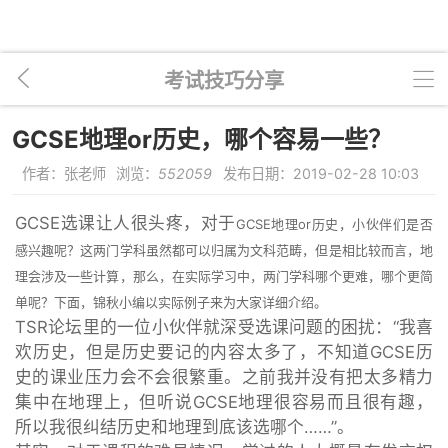
考试技巧分享
GCSE地理or历史，哪个容易一些？
作者：张老师
浏览：
552059
发布日期：2019-02-28 10:03
GCSE选课让人很头疼，对于
GCSE地理or历史，小伙伴们是否
感兴趣呢？这两门学科虽然都可以归属为文科范畴，但是相比较而言，地
理会涉及一些计算，那么，在实际学习中，两门学科哪个更难，哪个更简
单呢？下面，锦秋小编以实际例子来为大家详细介绍。
TSR论坛里的一位小伙伴就深受选课问题的困扰：“我喜
欢历史，但是历史要记的内容太多了，不知道GCSE历
史的课业压力会不会很繁重。之前我并没有把太多精力
集中在地理上，但听说GCSE地理很容易而且很有趣，
所以我很纠结历史和地理到底该选哪个……”。